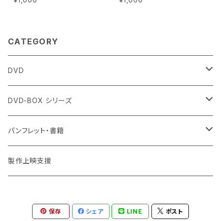
CATEGORY
DVD
個人視聴用
DVD-BOX シリーズ
団体視聴用
個人視聴用
パンフレット・書籍
団体視聴用
作品パンフレット
製作上映支援
関連書籍
保存
シェア
LINE
ポスト