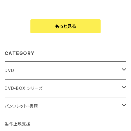
もっと見る
CATEGORY
DVD
個人視聴用
DVD-BOX シリーズ
団体視聴用
個人視聴用
パンフレット・書籍
団体視聴用
作品パンフレット
製作上映支援