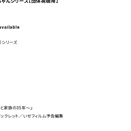
緒ちゃんシリーズ【団体視聴用】
available
Xシリーズ
と家族の35年～』
ブックレット／いせフィルム予告編集