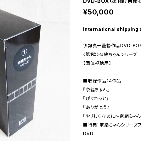
DVD-BOX〈第1弾〉奈
¥50,000
International shipping 
伊勢真一監督作品DVD-BO
〈第1弾〉奈緒ちゃんシリーズ
【団体視聴用】
■収録作品：4作品
『奈緒ちゃん』
『ぴぐれっと』
『ありがとう』
『やさしくなあに～奈緒ちゃん
■特典：奈緒ちゃんシリーズ
DVD